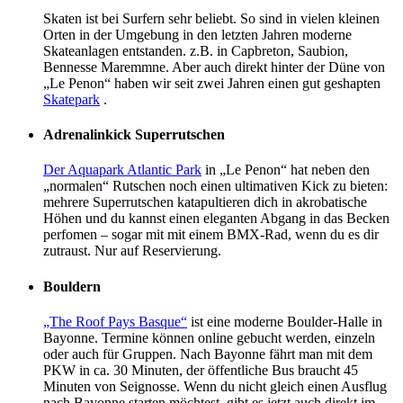
Skaten ist bei Surfern sehr beliebt. So sind in vielen kleinen
Orten in der Umgebung in den letzten Jahren moderne
Skateanlagen entstanden. z.B. in Capbreton, Saubion,
Bennesse Maremmne. Aber auch direkt hinter der Düne von
„Le Penon“ haben wir seit zwei Jahren einen gut geshapten
Skatepark
.
Adrenalinkick Superrutschen
Der Aquapark Atlantic Park
in „Le Penon“ hat neben den
„normalen“ Rutschen noch einen ultimativen Kick zu bieten:
mehrere Superrutschen katapultieren dich in akrobatische
Höhen und du kannst einen eleganten Abgang in das Becken
perfomen – sogar mit mit einem BMX-Rad, wenn du es dir
zutraust. Nur auf Reservierung.
Bouldern
„The Roof Pays Basque“
ist eine moderne Boulder-Halle in
Bayonne. Termine können online gebucht werden, einzeln
oder auch für Gruppen. Nach Bayonne fährt man mit dem
PKW in ca. 30 Minuten, der öffentliche Bus braucht 45
Minuten von Seignosse. Wenn du nicht gleich einen Ausflug
nach Bayonne starten möchtest, gibt es jetzt auch direkt im