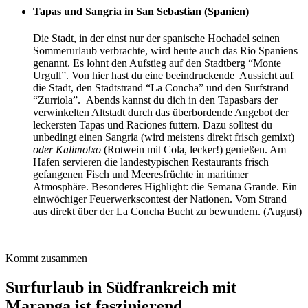
Tapas und Sangria in San Sebastian (Spanien)
Die Stadt, in der einst nur der spanische Hochadel seinen
Sommerurlaub verbrachte, wird heute auch das Rio Spaniens
genannt. Es lohnt den Aufstieg auf den Stadtberg “Monte
Urgull”. Von hier hast du eine beeindruckende Aussicht auf
die Stadt, den Stadtstrand “La Concha” und den Surfstrand
“Zurriola”. Abends kannst du dich in den Tapasbars der
verwinkelten Altstadt durch das überbordende Angebot der
leckersten Tapas und Raciones futtern. Dazu solltest du
unbedingt einen Sangria (wird meistens direkt frisch gemixt)
oder Kalimotxo
(Rotwein mit Cola, lecker!) genießen. Am
Hafen servieren die landestypischen Restaurants frisch
gefangenen Fisch und Meeresfrüchte in maritimer
Atmosphäre. Besonderes Highlight: die Semana Grande. Ein
einwöchiger Feuerwerkscontest der Nationen. Vom Strand
aus direkt über der La Concha Bucht zu bewundern. (August)
Kommt zusammen
Surfurlaub in Südfrankreich mit
Maranga ist faszinierend