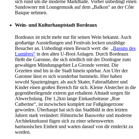
sich rund um die moderne Markthalle. Vorher unbedingt einen
Sundowner mit Loungemusik auf dem „Balkon“ an der Côte
Basque nehmen.
Wein- und Kulturhauptstadt Bordeaux
Bordeaux ist nicht mehr nur für seinen Wein bekannt. Auch
großartige Ausstellungen und Festivals locken unzählige
Besucher an. Unbedingt einen Besuch wert: die
„Bassins des
Lumières“
in den alten U-Boot Anlagen. Durch Bordeaux
fließt die Garonne, die sich nördlich mit der Dordogne zum
gewaltigen Mündungsgebiet La Gironde vereint. Die
Gezeiten sind bis in die Stadt hinein spürbar. Am Ufer der
Garonne lässt es sich wunderbar bummeln. Hier haben
sowohl Spaziergänger, als auch Skater, Fahrradfahrer und
Kinder einen großen Bereich für sich. Kleine Abstecher in die
gegenüberliegende extrem gut erhaltene Altstadt sorgen für
Abwechslung. Die 1,2km lange Einkaufsstrasse „Rue
Catherine“, ist inzwischen komplett zur Fußgängerzone
geworden. Überhaupt hat sich das Stadtbild in den letzten
Jahren stark verändert: Hilstorische Bauwerke und moderne
Architekturkunst fügen sich zu einer sehenswerten
harmonischen Einheit und warten darauf von dir entdeckt zu
werden.