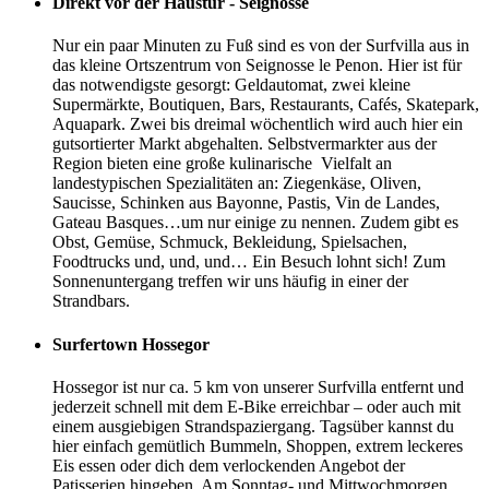
Direkt vor der Haustür - Seignosse
Nur ein paar Minuten zu Fuß sind es von der Surfvilla aus in
das kleine Ortszentrum von Seignosse le Penon. Hier ist für
das notwendigste gesorgt: Geldautomat, zwei kleine
Supermärkte, Boutiquen, Bars, Restaurants, Cafés, Skatepark,
Aquapark. Zwei bis dreimal wöchentlich wird auch hier ein
gutsortierter Markt abgehalten. Selbstvermarkter aus der
Region bieten eine große kulinarische Vielfalt an
landestypischen Spezialitäten an: Ziegenkäse, Oliven,
Saucisse, Schinken aus Bayonne, Pastis, Vin de Landes,
Gateau Basques…um nur einige zu nennen. Zudem gibt es
Obst, Gemüse, Schmuck, Bekleidung, Spielsachen,
Foodtrucks und, und, und… Ein Besuch lohnt sich! Zum
Sonnenuntergang treffen wir uns häufig in einer der
Strandbars.
Surfertown Hossegor
Hossegor ist nur ca. 5 km von unserer Surfvilla entfernt und
jederzeit schnell mit dem E-Bike erreichbar – oder auch mit
einem ausgiebigen Strandspaziergang. Tagsüber kannst du
hier einfach gemütlich Bummeln, Shoppen, extrem leckeres
Eis essen oder dich dem verlockenden Angebot der
Patisserien hingeben. Am Sonntag- und Mittwochmorgen