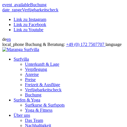
event_available
Buchung
date_range
Verfügbarkeitscheck
Link zu Instagram
Link zu Facebook
Link zu Youtube
de
en
local_phone
Buchung & Beratung:
+49 (0) 172 7507707
language
Surfvilla
Unterkunft & Lage
Verpflegung
Anreise
Preise
Freizeit & Ausflüge
Verfügbarkeitscheck
Buchung
Surfen & Yoga
Surfkurse & Surfspots
Yoga & Fitness
Über uns
Das Team
Nachhaltigkeit