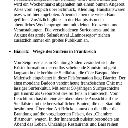
wird ein Wochenmarkt abgehalten mit einem bunten Angebot.
Alles vom Teppich über Schmuck, Kleidung, Haushaltswaren
usw. wird hier angeboten. Abends haben die vielen Bars
geöffnet. Zusätzlich gibt es in der Hauptsaison ein
abendliches Wochenprogramm mit kleinen Konzerten und
Veranstaltungen. Die verschiedenen Surfcontests und im
August das große Salsafestival „Latinossegor“ ziehen
zusätzlich immer ein großes Publikum an.
Biarritz - Wiege des Surfens in Frankreich
Von Seignosse aus in Richtung Süden verändert sich die
Küstenformation: der endlos scheinende Sandstrand geht
langsam in die berühmte Steilküste, die Côte Basque, über.
Malerisch eingebettet in diese Felsformation liegt Biarritz. Der
einst mondäne Badeort vereint heute französischen Chic mit
lässiger Surferkultur. Mit seiner 50-jährigen Surfgeschichte
gilt Biarritz als Geburtsort des Surfens in Frankreich. Vom
Leuchtturm hast du eine atemberaubende Aussicht auf die
Steilküste und die herrschaftlichen Bauten, die das Stadtbild
bestimmen. Über eine Art Brücke kannst du dich über die
Brandung auf die vorgelagerten Felsen, das „Chambre
d’Amour“, wagen. In der Innenstadt pulsiert besonders am
Abend das Leben. Unzählige Restaurants und Bars reihen