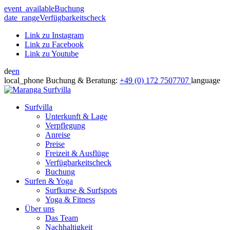
event_available
Buchung
date_range
Verfügbarkeitscheck
Link zu Instagram
Link zu Facebook
Link zu Youtube
de
en
local_phone
Buchung & Beratung:
+49 (0) 172 7507707
language
Surfvilla
Unterkunft & Lage
Verpflegung
Anreise
Preise
Freizeit & Ausflüge
Verfügbarkeitscheck
Buchung
Surfen & Yoga
Surfkurse & Surfspots
Yoga & Fitness
Über uns
Das Team
Nachhaltigkeit