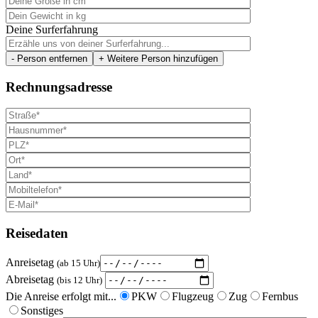
Deine Surferfahrung
- Person entfernen
+ Weitere Person hinzufügen
Rechnungsadresse
Reisedaten
Anreisetag
(ab 15 Uhr)
Abreisetag
(bis 12 Uhr)
Die Anreise erfolgt mit...
PKW
Flugzeug
Zug
Fernbus
Sonstiges