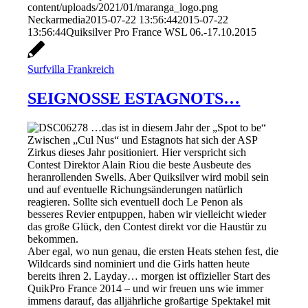
content/uploads/2021/01/maranga_logo.png
Neckarmedia
2015-07-22 13:56:44
2015-07-22
13:56:44
Quiksilver Pro France WSL 06.-17.10.2015
Surfvilla Frankreich
SEIGNOSSE ESTAGNOTS…
…das ist in diesem Jahr der „Spot to be“
Zwischen „Cul Nus“ und Estagnots hat sich der ASP
Zirkus dieses Jahr positioniert. Hier verspricht sich
Contest Direktor Alain Riou die beste Ausbeute des
heranrollenden Swells. Aber Quiksilver wird mobil sein
und auf eventuelle Richungsänderungen natürlich
reagieren. Sollte sich eventuell doch Le Penon als
besseres Revier entpuppen, haben wir vielleicht wieder
das große Glück, den Contest direkt vor die Haustür zu
bekommen.
Aber egal, wo nun genau, die ersten Heats stehen fest, die
Wildcards sind nominiert und die Girls hatten heute
bereits ihren 2. Layday… morgen ist offizieller Start des
QuikPro France 2014 – und wir freuen uns wie immer
immens darauf, das alljährliche großartige Spektakel mit