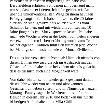
verschieden Menschen mitgekriegt. Ich habe von
Berufsfeldern erfahren, von denen ich überhaupt nicht
wusste, dass sie existieren. Ich habe gehört, wie Leute
über die unkonventionellsten Wege zu ihrem heutigen
Erfolg gelangt sind. Ich habe mit Leuten, die 20 Jahre
älter als ich sind, gewitzelt als würden wir uns vom
Schulhof kennen, und mir wiederum von Leuten, 10
Jahre jünger als ich, Mut zusprechen lassen. Ich habe
mich jede Woche wieder in die Leben von vielen anderen
versetzt, und deren Lebenserfahrung wurde zum Teil
meiner eigenen. Dadurch fühlt sich für mich jede Woche
bei Maranga so intensiv an, wie ein Monat Zivilleben.
Das alles übersetzt sich in Potential: Hätte ich niemals von
diesen Dingen gewusst, die ich im Austausch mit den
Gästen erfahren habe, hätte bei vielem niemals gedacht,
dass es für mich auch eine Möglichkeit wäre.
Von daher bin ich schon wieder ganz gespannt darauf
dieses Jahr wieder von neuen und altbekannten
Gesichtern umgeben zu sein, und im Namen der ganzen
Maranga-Family sage ich: Wir freuen uns auf euren
Besuch in diesem Jahr 2018 und bedanken uns für die
bisherigen Aufenthalte in der Villa-Chilla!