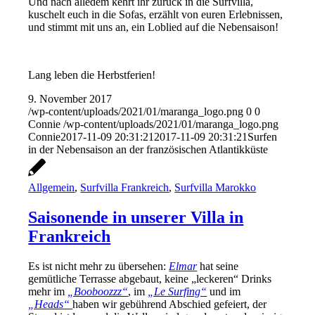
Und nach alledem kehrt ihr zurück in die Surfvilla,
kuschelt euch in die Sofas, erzählt von euren Erlebnissen,
und stimmt mit uns an, ein Loblied auf die Nebensaison!
Lang leben die Herbstferien!
9. November 2017
/wp-content/uploads/2021/01/maranga_logo.png
0
0
Connie
/wp-content/uploads/2021/01/maranga_logo.png
Connie
2017-11-09 20:31:21
2017-11-09 20:31:21
Surfen
in der Nebensaison an der französischen Atlantikküste
Allgemein
,
Surfvilla Frankreich
,
Surfvilla Marokko
Saisonende in unserer Villa in
Frankreich
Es ist nicht mehr zu übersehen:
Elmar
hat seine
gemütliche Terrasse abgebaut, keine „leckeren“ Drinks
mehr im
„Booboozzz“
, im
„Le Surfing“
und im
„Heads“
haben wir gebührend Abschied gefeiert, der