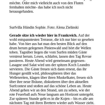
möchte. Oder mich vielleicht auch von den Fluten
fernhalten möchte- das habe ich noch nicht
herausgefunden.
Surfvilla Hündin Sophie. Foto: Alena Zielinski
Gerade sitze ich wieder hier in Frankreich.
Auf der
wohl entspanntesten Terrasse, die ich nur hier so gesehen
habe. Von hier aus hat man den besten Blick auf den
drum herum gelegenen Pinienwald und hört die Wellen
toben. Tagsüber liegen die vom Surfen müden Gäste
verstreut herum. Lesen, schlafen, lassen den Tag Revue
passieren. Heute Abend wird gemeinsam gegessen-
Lasagne und Salat wird uns der spitzen Koch Leandro
servieren. Die Gäste freuen sich dann erneut, das ihr
Hunger gestillt wird, philosophieren über das
Wellenreiten, klagen über ihren Muskelkater, freuen sich
über ihre neue Bräune, diskutieren über den aktuellen
Surfcontest und stoßen auf das schöne Leben an. Heute
Abend gehen wir an den Strand, um zu sehen, wie der
rote Feuerball aufs Neue langsam am Horizont untergeht.
Zur späteren Stunde geht es in die Kojen – bis es alle am
nächsten Tag mit ihren Brettern wieder aufs Wasser zieht.