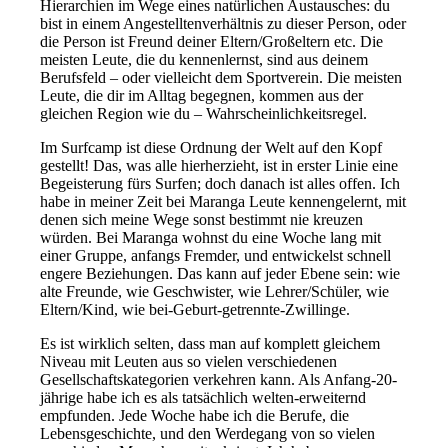
Hierarchien im Wege eines natürlichen Austausches: du
bist in einem Angestelltenverhältnis zu dieser Person, oder
die Person ist Freund deiner Eltern/Großeltern etc. Die
meisten Leute, die du kennenlernst, sind aus deinem
Berufsfeld – oder vielleicht dem Sportverein. Die meisten
Leute, die dir im Alltag begegnen, kommen aus der
gleichen Region wie du – Wahrscheinlichkeitsregel.
Im Surfcamp ist diese Ordnung der Welt auf den Kopf
gestellt! Das, was alle hierherzieht, ist in erster Linie eine
Begeisterung fürs Surfen; doch danach ist alles offen. Ich
habe in meiner Zeit bei Maranga Leute kennengelernt, mit
denen sich meine Wege sonst bestimmt nie kreuzen
würden. Bei Maranga wohnst du eine Woche lang mit
einer Gruppe, anfangs Fremder, und entwickelst schnell
engere Beziehungen. Das kann auf jeder Ebene sein: wie
alte Freunde, wie Geschwister, wie Lehrer/Schüler, wie
Eltern/Kind, wie bei-Geburt-getrennte-Zwillinge.
Es ist wirklich selten, dass man auf komplett gleichem
Niveau mit Leuten aus so vielen verschiedenen
Gesellschaftskategorien verkehren kann. Als Anfang-20-
jährige habe ich es als tatsächlich welten-erweiternd
empfunden. Jede Woche habe ich die Berufe, die
Lebensgeschichte, und den Werdegang von so vielen