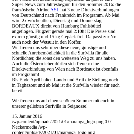
Super-News zum Jahresbeginn für den Sommer 2016: die
französische Airline
ASL
hat 3 neue Direktverbindungen
von Deutschland nach Frankreich im Programm. Ab Mai
wird 2x wöchentlich, Dienstag und Donnerstag,
BORDEAUX direkt von Hamburg Fuhlsbüttel
angeflogen. Flugzeit gerade mal 2:10h! Die Preise sind
extrem günstig und 15 kg Gepäck frei. Da passt zur Not
auch noch der Wetsuit in den Koffer.
Wir freuen uns sehr über diese neue, günstige und
schnelle Anreisemöglichkeit in die Surfvilla für alle
Nordlichter, die sonst den weitesten Weg zu uns haben.
Auch die Österreicher dürfen sich freuen: eine
Direktverbindung von Wien nach Bordeaux ist ebenfalls
im Programm!
Bis Ende April halten Lando und Artti die Stellung noch
in Taghazout und ab Mai ist die Surfvilla wieder für euch
bereit.
Wir freuen uns auf einen schönen Sommer mit euch in
unserer geliebten Surfvilla in Seignosse!
15. Januar 2016
/wp-content/uploads/2021/01/maranga_logo.png
0
0
Neckarmedia
/wp-
content/uploads/2021/01/maranga_logo.png