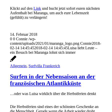
Klickt auf den
Link
und bucht jetzt sofort euren nächsten
Aufenthalt bei Maranga, um auch eure Lebenszeit
(gefühlt) zu verlängern!
14. Februar 2018
0
0
Connie
/wp-
content/uploads/2021/01/maranga_logo.png
Connie
2018-
02-14 14:45:45
2018-02-14 14:45:45
Luisa liebt Leute –
ein Besuch bei Maranga lohnt sich immer
Allgemein
,
Surfvilla Frankreich
Surfen in der Nebensaison an der
französischen Atlantikküste
…oder was Luisa wirklich über die Herbstferien denkt
Die Herbstferien sind eines der schönsten Geschenke an
die Menschheit. Gerade wenn die Arbeit wieder droht