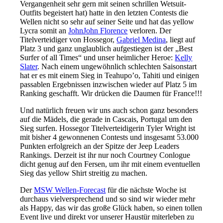
Vergangenheit sehr gern mit seinen schrillen Wetsuit-
Outfits begeistert hat) hatte in den letzten Contests die
Wellen nicht so sehr auf seiner Seite und hat das yellow
Lycra somit an
JohnJohn Florence
verloren. Der
Titelverteidiger von Hossegor,
Gabriel Medina
, liegt auf
Platz 3 und ganz unglaublich aufgestiegen ist der „Best
Surfer of all Times“ und unser heimlicher Heroe:
Kelly
Slater
. Nach einem ungewöhnlich schlechten Saisonstart
hat er es mit einem Sieg in Teahupo’o, Tahiti und einigen
passablen Ergebnissen inzwischen wieder auf Platz 5 im
Ranking geschafft. Wir drücken die Daumen für France!!!
Und natürlich freuen wir uns auch schon ganz besonders
auf die Mädels, die gerade in Cascais, Portugal um den
Sieg surfen. Hossegor Titelverteidigerin Tyler Wright ist
mit bisher 4 gewonnenen Contests und insgesamt 53.000
Punkten erfolgreich an der Spitze der Jeep Leaders
Rankings. Derzeit ist ihr nur noch Courtney Conlogue
dicht genug auf den Fersen, um ihr mit einem eventuellen
Sieg das yellow Shirt streitig zu machen.
Der
MSW Wellen-Forecast
für die nächste Woche ist
durchaus vielversprechend und so sind wir wieder mehr
als Happy, das wir das große Glück haben, so einen tollen
Event live und direkt vor unserer Haustür miterleben zu