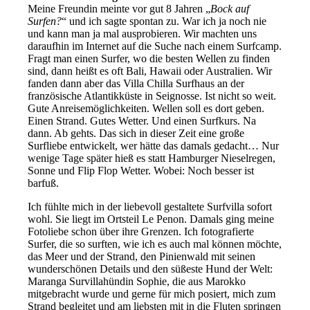
Meine Freundin meinte vor gut 8 Jahren „
Bock auf
Surfen?
“ und ich sagte spontan zu. War ich ja noch nie
und kann man ja mal ausprobieren. Wir machten uns
daraufhin im Internet auf die Suche nach einem Surfcamp.
Fragt man einen Surfer, wo die besten Wellen zu finden
sind, dann heißt es oft Bali, Hawaii oder Australien. Wir
fanden dann aber das Villa Chilla Surfhaus an der
französische Atlantikküste in Seignosse. Ist nicht so weit.
Gute Anreisemöglichkeiten. Wellen soll es dort geben.
Einen Strand. Gutes Wetter. Und einen Surfkurs. Na
dann. Ab gehts. Das sich in dieser Zeit eine große
Surfliebe entwickelt, wer hätte das damals gedacht… Nur
wenige Tage später hieß es statt Hamburger Nieselregen,
Sonne und Flip Flop Wetter. Wobei: Noch besser ist
barfuß.
Ich fühlte mich in der liebevoll gestaltete Surfvilla sofort
wohl. Sie liegt im Ortsteil Le Penon. Damals ging meine
Fotoliebe schon über ihre Grenzen. Ich fotografierte
Surfer, die so surften, wie ich es auch mal können möchte,
das Meer und der Strand, den Pinienwald mit seinen
wunderschönen Details und den süßeste Hund der Welt:
Maranga Survillahündin Sophie, die aus Marokko
mitgebracht wurde und gerne für mich posiert, mich zum
Strand begleitet und am liebsten mit in die Fluten springen