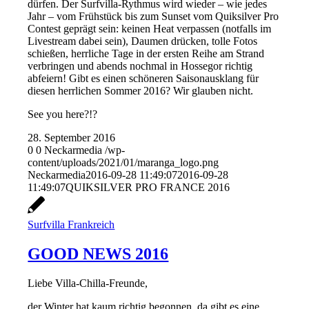
dürfen. Der Surfvilla-Rythmus wird wieder – wie jedes
Jahr – vom Frühstück bis zum Sunset vom Quiksilver Pro
Contest geprägt sein: keinen Heat verpassen (notfalls im
Livestream dabei sein), Daumen drücken, tolle Fotos
schießen, herrliche Tage in der ersten Reihe am Strand
verbringen und abends nochmal in Hossegor richtig
abfeiern! Gibt es einen schöneren Saisonausklang für
diesen herrlichen Sommer 2016? Wir glauben nicht.
See you here?!?
28. September 2016
0
0
Neckarmedia
/wp-
content/uploads/2021/01/maranga_logo.png
Neckarmedia
2016-09-28 11:49:07
2016-09-28
11:49:07
QUIKSILVER PRO FRANCE 2016
Surfvilla Frankreich
GOOD NEWS 2016
Liebe Villa-Chilla-Freunde,
der Winter hat kaum richtig begonnen, da gibt es eine