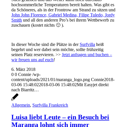
hochsommerliche Temperaturen bereit halten. Was gibt es
da Schöneres, als in der Frontrow am Strand zu sitzen und
John John Florence, Gabriel Medina, Filipe Tuledo, Jordy
Smith
und all den anderen Pro’s bei ihrem Wettbewerb zu
zuschauen (kostet nichts 🙂 ).
In dieser Woche sind die Plätze in der
Surfvilla
heiß
begehrt und wer dabei sein möchte, sollte frühzeitig
seinen Platz reservieren. >>
Jetzt anfragen und buchen –
wir freuen uns auf euch
!
6. März 2018
0
0
Connie
/wp-
content/uploads/2021/01/maranga_logo.png
Connie
2018-
03-06 15:48:02
2018-03-06 15:48:02
Mit Easyjet direkt
nach Biarritz…
Allgemein
,
Surfvilla Frankreich
Luisa liebt Leute – ein Besuch bei
Maranga lohnt sich immer