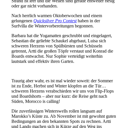
Strand ist leer und die Wellen sind gerade entweder riesig
oder gar nicht vorhanden.
Nach herrlich warmen Oktoberwochen und einem
gelungenen
Quicksilver Pro Contest
haben in der
Surfvilla die Wintervorbereitungen begonnen.
Barbara hat die Yogamatten geschrubbt und eingelagert,
Sebastian die geliebte Schaukel abgebaut, Luisa sich
schweren Herzens von Spülbürsten und Schüsseln
getrennt, Artti die großen Töpfe verstaut und Konrad die
Boards entwachst. Nur Sophie verteidigt weiterhin
lautstark und effektiv ihren Garten.
Traurig aber wahr, es ist mal wieder soweit: der Sommer
ist zu Ende, Herbst und Winter klopfen an die Tür…
schweren Herzens verabschieden wir uns von Flip-Flops
und Boardshorts – aber nur kurz: die Reise geht nach
Süden, Morocco is calling!
Die zuverlässigen Winterswells rollen langsam auf
Marokko’s Küste zu. Ab November ist mit gewohnt guten
Bedingungen an den bekannten Spots zu rechnen. Artti
und Lando machen sich in Kürze auf den Weg ins