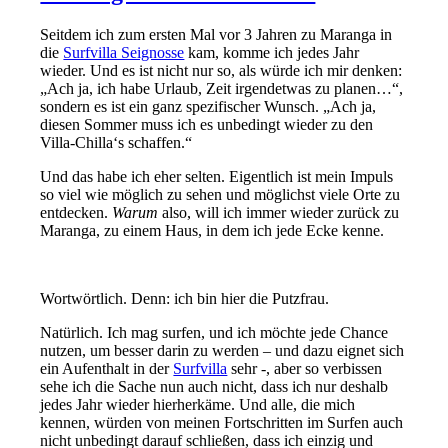
Seitdem ich zum ersten Mal vor 3 Jahren zu Maranga in
die
Surfvilla Seignosse
kam, komme ich jedes Jahr
wieder. Und es ist nicht nur so, als würde ich mir denken:
„Ach ja, ich habe Urlaub, Zeit irgendetwas zu planen…“,
sondern es ist ein ganz spezifischer Wunsch. „Ach ja,
diesen Sommer muss ich es unbedingt wieder zu den
Villa-Chilla‘s schaffen.“
Und das habe ich eher selten. Eigentlich ist mein Impuls
so viel wie möglich zu sehen und möglichst viele Orte zu
entdecken.
Warum
also, will ich immer wieder zurück zu
Maranga, zu einem Haus, in dem ich jede Ecke kenne.
Wortwörtlich. Denn: ich bin hier die Putzfrau.
Natürlich. Ich mag surfen, und ich möchte jede Chance
nutzen, um besser darin zu werden – und dazu eignet sich
ein Aufenthalt in der
Surfvilla
sehr -, aber so verbissen
sehe ich die Sache nun auch nicht, dass ich nur deshalb
jedes Jahr wieder hierherkäme. Und alle, die mich
kennen, würden von meinen Fortschritten im Surfen auch
nicht unbedingt darauf schließen, dass ich einzig und