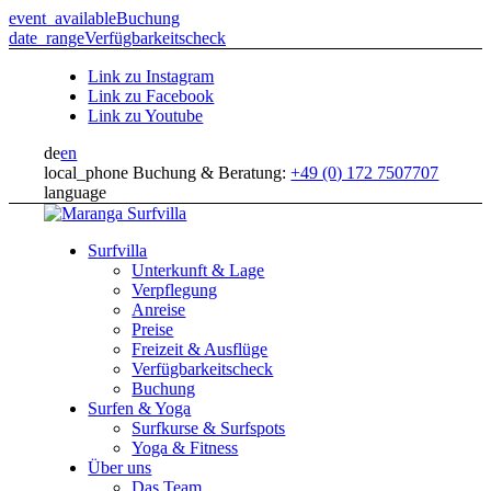
event_available
Buchung
date_range
Verfügbarkeitscheck
Link zu Instagram
Link zu Facebook
Link zu Youtube
de
en
local_phone
Buchung & Beratung:
+49 (0) 172 7507707
language
Surfvilla
Unterkunft & Lage
Verpflegung
Anreise
Preise
Freizeit & Ausflüge
Verfügbarkeitscheck
Buchung
Surfen & Yoga
Surfkurse & Surfspots
Yoga & Fitness
Über uns
Das Team