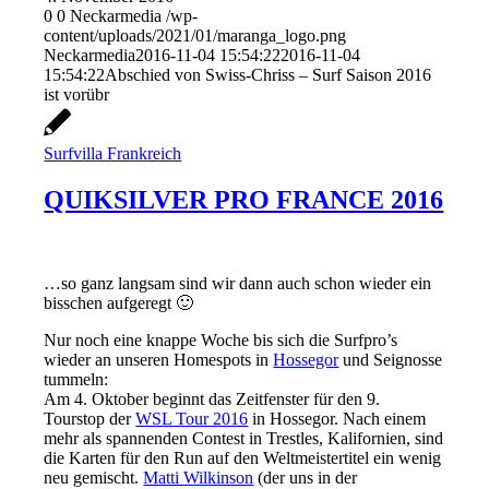
0
0
Neckarmedia
/wp-
content/uploads/2021/01/maranga_logo.png
Neckarmedia
2016-11-04 15:54:22
2016-11-04
15:54:22
Abschied von Swiss-Chriss – Surf Saison 2016
ist vorübr
Surfvilla Frankreich
QUIKSILVER PRO FRANCE 2016
…so ganz langsam sind wir dann auch schon wieder ein
bisschen aufgeregt 🙂
Nur noch eine knappe Woche bis sich die Surfpro’s
wieder an unseren Homespots in
Hossegor
und Seignosse
tummeln:
Am 4. Oktober beginnt das Zeitfenster für den 9.
Tourstop der
WSL Tour 2016
in Hossegor. Nach einem
mehr als spannenden Contest in Trestles, Kalifornien, sind
die Karten für den Run auf den Weltmeistertitel ein wenig
neu gemischt.
Matti Wilkinson
(der uns in der