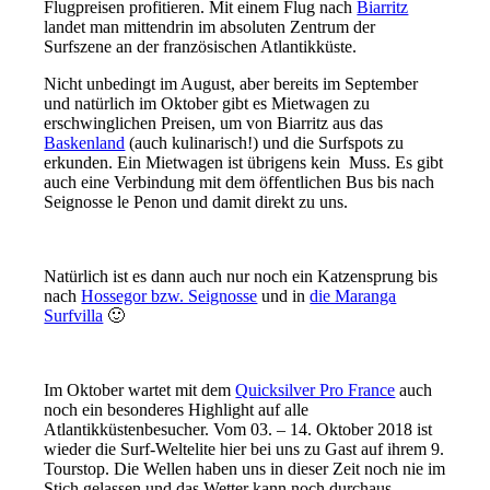
Flugpreisen profitieren. Mit einem Flug nach
Biarritz
landet man mittendrin im absoluten Zentrum der
Surfszene an der französischen Atlantikküste.
Nicht unbedingt im August, aber bereits im September
und natürlich im Oktober gibt es Mietwagen zu
erschwinglichen Preisen, um von Biarritz aus das
Baskenland
(auch kulinarisch!) und die Surfspots zu
erkunden. Ein Mietwagen ist übrigens kein Muss. Es gibt
auch eine Verbindung mit dem öffentlichen Bus bis nach
Seignosse le Penon und damit direkt zu uns.
Natürlich ist es dann auch nur noch ein Katzensprung bis
nach
Hossegor bzw. Seignosse
und in
die Maranga
Surfvilla
🙂
Im Oktober wartet mit dem
Quicksilver Pro France
auch
noch ein besonderes Highlight auf alle
Atlantikküstenbesucher. Vom 03. – 14. Oktober 2018 ist
wieder die Surf-Weltelite hier bei uns zu Gast auf ihrem 9.
Tourstop. Die Wellen haben uns in dieser Zeit noch nie im
Stich gelassen und das Wetter kann noch durchaus