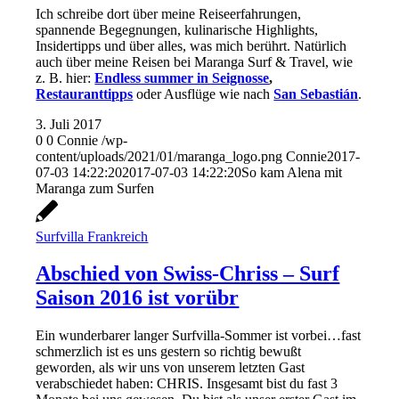
Ich schreibe dort über meine Reiseerfahrungen,
spannende Begegnungen, kulinarische Highlights,
Insidertipps und über alles, was mich berührt. Natürlich
auch über meine Reisen bei Maranga Surf & Travel, wie
z. B. hier:
Endless summer in Seignosse
,
Restauranttipps
oder Ausflüge wie nach
San Sebastián
.
3. Juli 2017
0
0
Connie
/wp-
content/uploads/2021/01/maranga_logo.png
Connie
2017-
07-03 14:22:20
2017-07-03 14:22:20
So kam Alena mit
Maranga zum Surfen
Surfvilla Frankreich
Abschied von Swiss-Chriss – Surf
Saison 2016 ist vorübr
Ein wunderbarer langer Surfvilla-Sommer ist vorbei…fast
schmerzlich ist es uns gestern so richtig bewußt
geworden, als wir uns von unserem letzten Gast
verabschiedet haben: CHRIS. Insgesamt bist du fast 3