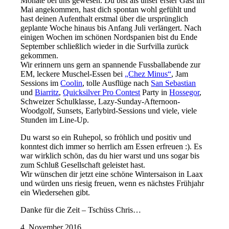
Monate bei uns gewesen. Du bist als unser erster Gast im
Mai angekommen, hast dich spontan wohl gefühlt und
hast deinen Aufenthalt erstmal über die ursprünglich
geplante Woche hinaus bis Anfang Juli verlängert. Nach
einigen Wochen im schönen Nordspanien bist du Ende
September schließlich wieder in die Surfvilla zurück
gekommen.
Wir erinnern uns gern an spannende Fussballabende zur
EM, leckere Muschel-Essen bei
„Chez Minus“
, Jam
Sessions im
Coolin
, tolle Ausflüge nach
San Sebastian
und
Biarritz
,
Quicksilver Pro Contest
Party in
Hossegor
,
Schweizer Schulklasse, Lazy-Sunday-Afternoon-
Woodgolf, Sunsets, Earlybird-Sessions und viele, viele
Stunden im Line-Up.
Du warst so ein Ruhepol, so fröhlich und positiv und
konntest dich immer so herrlich am Essen erfreuen :). Es
war wirklich schön, das du hier warst und uns sogar bis
zum Schluß Gesellschaft geleistet hast.
Wir wünschen dir jetzt eine schöne Wintersaison in Laax
und würden uns riesig freuen, wenn es nächstes Frühjahr
ein Wiedersehen gibt.
Danke für die Zeit – Tschüss Chris…
4. November 2016