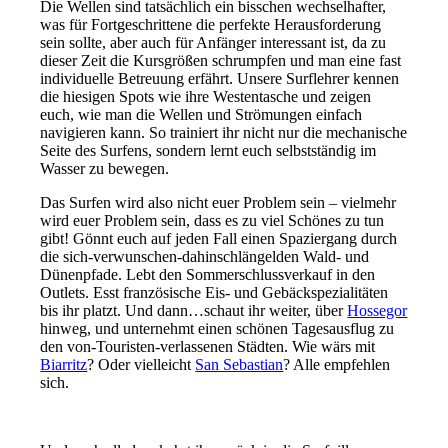
Die Wellen sind tatsächlich ein bisschen wechselhafter,
was für Fortgeschrittene die perfekte Herausforderung
sein sollte, aber auch für Anfänger interessant ist, da zu
dieser Zeit die Kursgrößen schrumpfen und man eine fast
individuelle Betreuung erfährt. Unsere Surflehrer kennen
die hiesigen Spots wie ihre Westentasche und zeigen
euch, wie man die Wellen und Strömungen einfach
navigieren kann. So trainiert ihr nicht nur die mechanische
Seite des Surfens, sondern lernt euch selbstständig im
Wasser zu bewegen.
Das Surfen wird also nicht euer Problem sein – vielmehr
wird euer Problem sein, dass es zu viel Schönes zu tun
gibt! Gönnt euch auf jeden Fall einen Spaziergang durch
die sich-verwunschen-dahinschlängelden Wald- und
Dünenpfade. Lebt den Sommerschlussverkauf in den
Outlets. Esst französische Eis- und Gebäckspezialitäten
bis ihr platzt. Und dann…schaut ihr weiter, über
Hossegor
hinweg, und unternehmt einen schönen Tagesausflug zu
den von-Touristen-verlassenen Städten. Wie wärs mit
Biarritz
? Oder vielleicht
San Sebastian
? Alle empfehlen
sich.